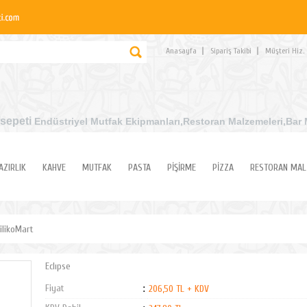
Anasayfa
Sipariş Takibi
Müşteri Hiz.
sepeti
Endüstriyel Mutfak Ekipmanları
,Restoran Malzemeleri,Bar 
AZIRLIK
KAHVE
MUTFAK
PASTA
PİŞİRME
PİZZA
RESTORAN MAL
ilikoMart
Eclıpse
Fiyat
:
206,50 TL + KDV