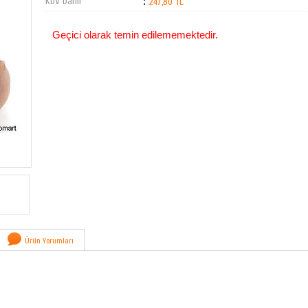
KDV Dahil
:
247,80 TL
Geçici olarak temin edilememektedir.
Ürün Yorumları