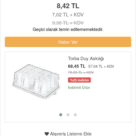
8,42 TL
7,02 TL + KDV
9,36 TL + KDV
Geçici olarak temin edilememektedir.
Haber Ver
Torba Duy Askılığı
68,45 TL
57,04 TL + KDV
76,05 TL + KDV
%25 indirim
İndirimli Ürün
Alışveriş Listeme Ekle