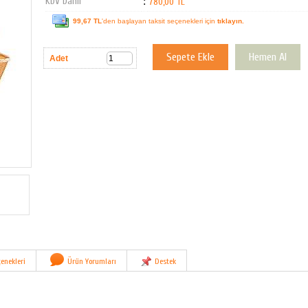
KDV Dahil
:
780,00 TL
99,67 TL
'den başlayan taksit seçenekleri için
tıklayın.
Adet
enekleri
Ürün Yorumları
Destek