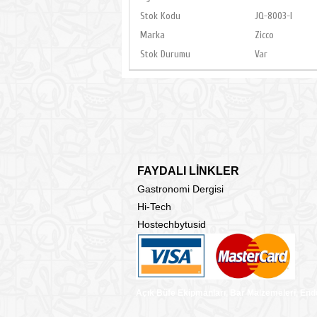
Stok Kodu
JQ-8003-I
Marka
Zicco
Stok Durumu
Var
FAYDALI LİNKLER
Gastronomi Dergisi
Hi-Tech
Hostechbytusid
Açık Büfe Ekipmanları, Bar Malzemeleri, End