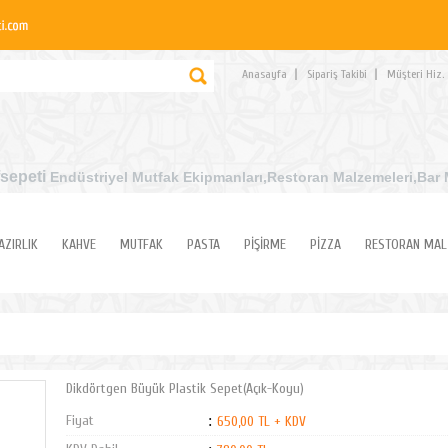
Anasayfa
Sipariş Takibi
Müşteri Hiz.
sepeti
Endüstriyel Mutfak Ekipmanları
,Restoran Malzemeleri,Bar 
AZIRLIK
KAHVE
MUTFAK
PASTA
PİŞİRME
PİZZA
RESTORAN MAL
Dikdörtgen Büyük Plastik Sepet(Açık-Koyu)
Fiyat
:
650,00 TL + KDV