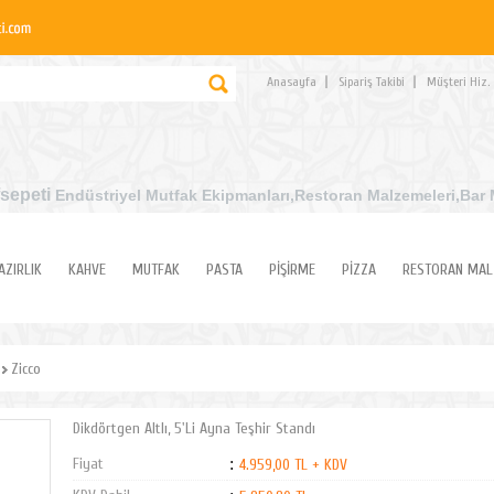
Anasayfa
Sipariş Takibi
Müşteri Hiz.
sepeti
Endüstriyel Mutfak Ekipmanları
,Restoran Malzemeleri,Bar 
AZIRLIK
KAHVE
MUTFAK
PASTA
PİŞİRME
PİZZA
RESTORAN MAL
Zicco
Dikdörtgen Altlı, 5'Li Ayna Teşhir Standı
Fiyat
:
4.959,00 TL + KDV