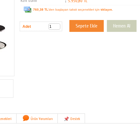
KDV Dahil
:
5.950,80 TL
760,38 TL
'den başlayan taksit seçenekleri için
tıklayın.
Adet
enekleri
Ürün Yorumları
Destek