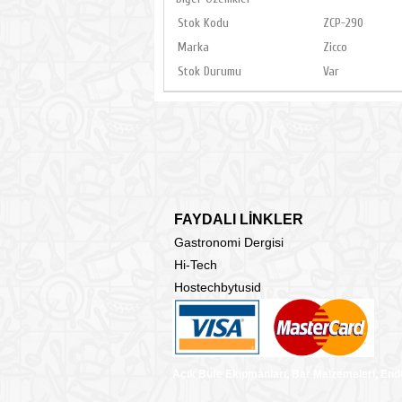
Stok Kodu
ZCP-290
Marka
Zicco
Stok Durumu
Var
FAYDALI LİNKLER
Gastronomi Dergisi
Hi-Tech
Hostechbytusid
Açık Büfe Ekipmanları, Bar Malzemeleri, End