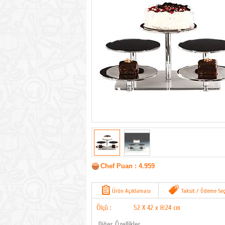
Chef Puan : 4.959
Ürün Açıklaması
Taksit / Ödeme Seç
Ölçü :
52 X 42 x H:24 cm
Diğer Özellikler