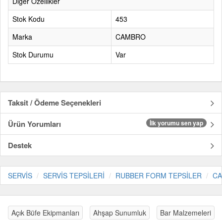
Diğer Özellikler
Stok Kodu
453
Marka
CAMBRO
Stok Durumu
Var
Taksit / Ödeme Seçenekleri
Ürün Yorumları
İlk yorumu sen yap
Destek
SERVİS
SERVİS TEPSİLERİ
RUBBER FORM TEPSİLER
C
Açık Büfe Ekipmanları
Ahşap Sunumluk
Bar Malzemeleri