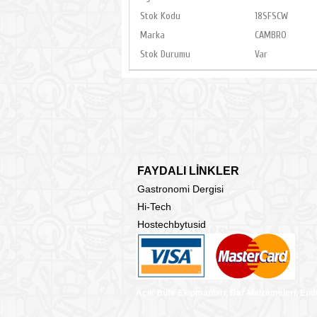
Stok Kodu
18SFSCW
Marka
CAMBRO
Stok Durumu
Var
FAYDALI LİNKLER
Gastronomi Dergisi
Hi-Tech
Hostechbytusid
Açık Büfe Ekipmanları, Bar Malzemeleri, End