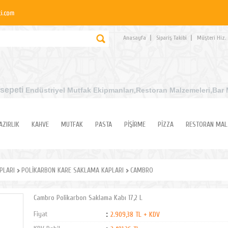
Anasayfa
Sipariş Takibi
Müşteri Hiz.
sepeti
Endüstriyel Mutfak Ekipmanları
,Restoran Malzemeleri,Bar 
AZIRLIK
KAHVE
MUTFAK
PASTA
PİŞİRME
PİZZA
RESTORAN MAL
PLARI
POLİKARBON KARE SAKLAMA KAPLARI
CAMBRO
Cambro Polikarbon Saklama Kabı 17,2 L
Fiyat
:
2.909,38 TL + KDV