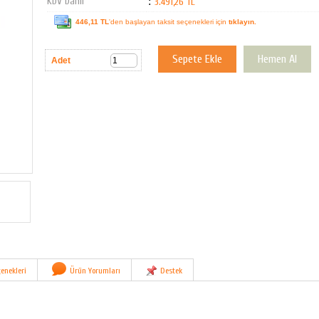
KDV Dahil
:
3.491,26 TL
446,11 TL
'den başlayan taksit seçenekleri için
tıklayın.
Adet
enekleri
Ürün Yorumları
Destek