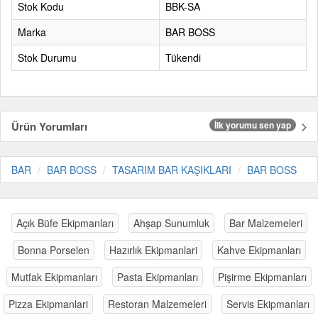
Stok Kodu
BBK-SA
Marka
BAR BOSS
Stok Durumu
Tükendi
Ürün Yorumları
İlk yorumu sen yap
BAR
BAR BOSS
TASARIM BAR KAŞIKLARI
BAR BOSS
Açık Büfe Ekipmanları
Ahşap Sunumluk
Bar Malzemeleri
Bonna Porselen
Hazırlık Ekipmanlari
Kahve Ekipmanları
Mutfak Ekipmanları
Pasta Ekipmanları
Pişirme Ekipmanları
Pizza Ekipmanlari
Restoran Malzemeleri
Servis Ekipmanları