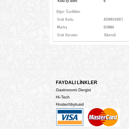
Kutu içi adet:
6
Diğer Özellikler
Stok Kodu
ATRMOV41DT
Marka
BONNA
Stok Durumu
Tükendi
FAYDALI LİNKLER
Gastronomi Dergisi
Hi-Tech
Hostechbytusid