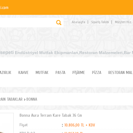
Anasayfa
Sipariş Takibi
Müşteri Hiz.
sepeti
Endüstriyel Mutfak Ekipmanları
,Restoran Malzemeleri,Bar 
AZIRLIK
KAHVE
MUTFAK
PASTA
PİŞİRME
PİZZA
RESTORAN MAL
AIN TABAKLAR
BONNA
Bonna Aura Terraın Kare Tabak 36 Cm
Fiyat
:
10.806,00 TL + KDV