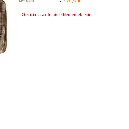
KDV Dahil
:
12.967,20 TL
Geçici olarak temin edilememektedir.
T