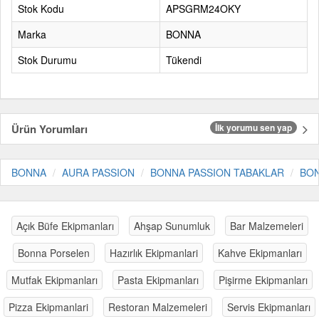
Stok Kodu
APSGRM24OKY
Marka
BONNA
Stok Durumu
Tükendi
Ürün Yorumları
İlk yorumu sen yap
BONNA
AURA PASSION
BONNA PASSION TABAKLAR
BO
Açık Büfe Ekipmanları
Ahşap Sunumluk
Bar Malzemeleri
Bonna Porselen
Hazırlık Ekipmanlari
Kahve Ekipmanları
Mutfak Ekipmanları
Pasta Ekipmanları
Pişirme Ekipmanları
Pizza Ekipmanlari
Restoran Malzemeleri
Servis Ekipmanları