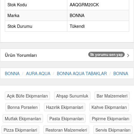
Stok Kodu
AAQGRM20CK
Marka
BONNA
Stok Durumu
Tükendi
Ürün Yorumları
İlk yorumu sen yap
BONNA
AURA AQUA
BONNA AQUA TABAKLAR
BONNA
Açık Büfe Ekipmanları
Ahşap Sunumluk
Bar Malzemeleri
Bonna Porselen
Hazırlık Ekipmanlari
Kahve Ekipmanları
Mutfak Ekipmanları
Pasta Ekipmanları
Pişirme Ekipmanları
Pizza Ekipmanlari
Restoran Malzemeleri
Servis Ekipmanları