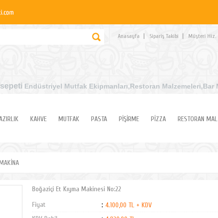
Anasayfa
Sipariş Takibi
Müşteri Hiz.
sepeti
Endüstriyel Mutfak Ekipmanları
,Restoran Malzemeleri,Bar 
AZIRLIK
KAHVE
MUTFAK
PASTA
PİŞİRME
PİZZA
RESTORAN MAL
 MAKİNA
Boğaziçi Et Kıyma Makinesi No:22
Fiyat
:
4.100,00 TL + KDV