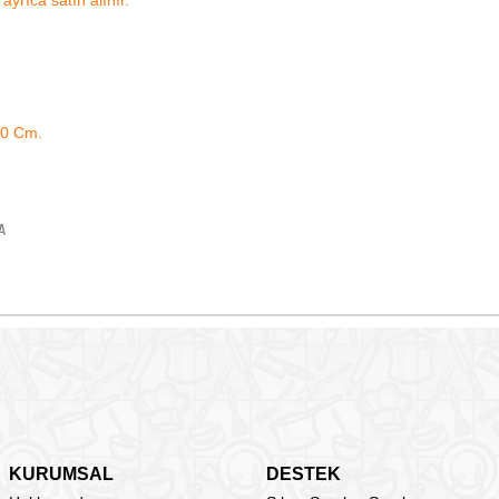
yrıca satın alınır.
40 Cm.
A
KURUMSAL
DESTEK