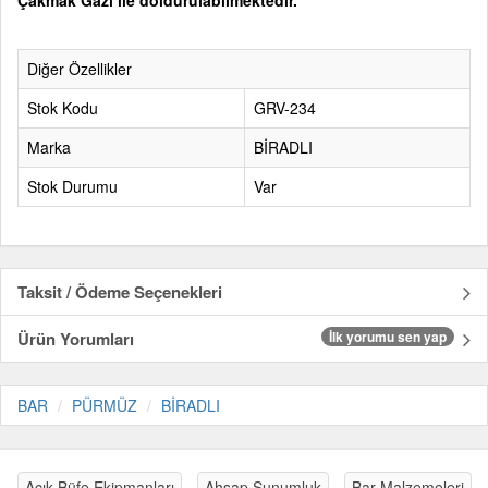
Çakmak Gazı ile doldurulabilmektedir.
Diğer Özellikler
Stok Kodu
GRV-234
Marka
BİRADLI
Stok Durumu
Var
Taksit / Ödeme Seçenekleri
Ürün Yorumları
İlk yorumu sen yap
BAR
PÜRMÜZ
BİRADLI
Açık Büfe Ekipmanları
Ahşap Sunumluk
Bar Malzemeleri