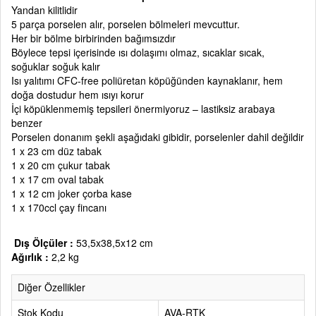
Yandan kilitlidir
5 parça porselen alır, porselen bölmeleri mevcuttur.
Her bir bölme birbirinden bağımsızdır
Böylece tepsi içerisinde ısı dolaşımı olmaz, sıcaklar sıcak,
soğuklar soğuk kalır
Isı yalıtımı CFC-free poliüretan köpüğünden kaynaklanır, hem
doğa dostudur hem ısıyı korur
İçi köpüklenmemiş tepsileri önermiyoruz – lastiksiz arabaya
benzer
Porselen donanım şekli aşağıdaki gibidir, porselenler dahil değildir
1 x 23 cm düz tabak
1 x 20 cm çukur tabak
1 x 17 cm oval tabak
1 x 12 cm joker çorba kase
1 x 170ccl çay fincanı
Dış
Ölçüler
:
53,5x38,5x12 cm
Ağırlık :
2,2 kg
Diğer Özellikler
Stok Kodu
AVA-RTK