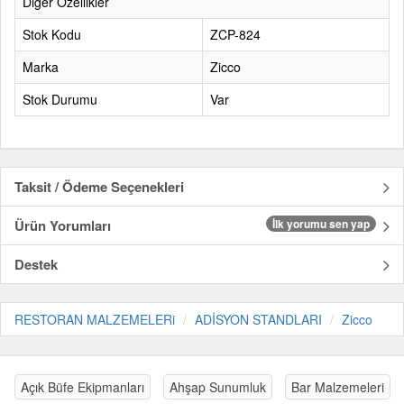
Diğer Özellikler
Stok Kodu
ZCP-824
Marka
Zicco
Stok Durumu
Var
Taksit / Ödeme Seçenekleri
Ürün Yorumları
İlk yorumu sen yap
Destek
RESTORAN MALZEMELERi
ADİSYON STANDLARI
Zicco
Açık Büfe Ekipmanları
Ahşap Sunumluk
Bar Malzemeleri