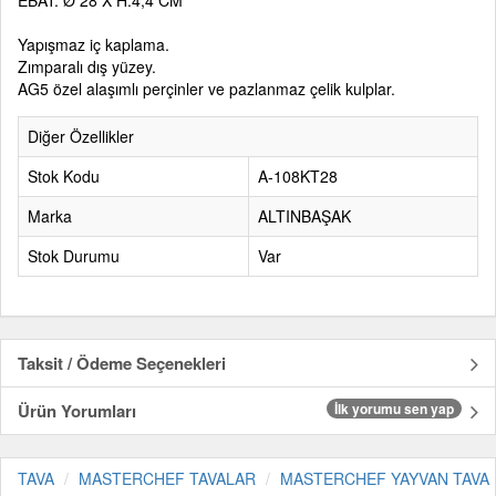
EBAT: Ø 28 X H:4,4 CM
Yapışmaz iç kaplama.
Zımparalı dış yüzey.
AG5 özel alaşımlı perçinler ve pazlanmaz çelik kulplar.
Diğer Özellikler
Stok Kodu
A-108KT28
Marka
ALTINBAŞAK
Stok Durumu
Var
Taksit / Ödeme Seçenekleri
Ürün Yorumları
İlk yorumu sen yap
TAVA
MASTERCHEF TAVALAR
MASTERCHEF YAYVAN TAVA