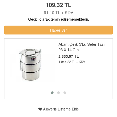
109,32 TL
91,10 TL + KDV
Geçici olarak temin edilememektedir.
Haber Ver
Abant Çelik 3'Lü Sefer Tası
28 X 14 Cm
2.333,07 TL
1.944,22 TL + KDV
Alışveriş Listeme Ekle